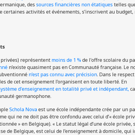
germanique, des
sources financières non étatiques
telles qu
e certaines activités et événements, s’inscrivent au budget,
ts
 privées) représentent
moins de 1 %
de l'offre scolaire du pa
onné
n’existe quasiment pas en Communauté française. Le 
subventionné
n’est pas connu avec précision
. Dans le respect
les de cet enseignement l’organisent en toute liberté. En
e système d'enseignement en totalité privé et indépendant,
ca
munauté germanophone.
emple
Schola Nova
est une école indépendante crée par un pa
terme qui ne ne doit pas être confondu avec celui d’« école pri
ionnée » en Belgique). « Le statut légal d’une école privée, 
e de Belgique, est celui de l’enseignement à domicile, qui 