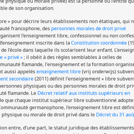
 physique ou morale privée) est la personne ou l’entité qu
sable de son organisation.
bre » pour décrire leurs établissements non étatiques, qui n
nauté francophone, des
personnes morales de droit privé
organisent l’enseignement libre, confessionnel ou non confes
 d’enseignement inscrite dans la
Constitution coordonnée
(19
de l’école dans laquelle ils scolarisent leur enfant. L’ense
 « privé »
; il obéit à des règles semblables à celles de
mmunauté flamande, l'enseignement et la formation organis
nt aussi appelés
enseignement libre
(vrij onderwijs) subve
ent secondaire
(2011) définit l'enseignement « libre subve
ersonnes physiques ou des personnes morales de droit pri
uté flamande. Le
Décret relatif aux instituts supérieurs en
pule que chaque institut supérieur libre subventionné adopte
en Communauté germanophone, l’enseignement libre est défi
physique ou morale de droit privé dans le
Décret du 31 aoû
ion entre, d’une part, le statut juridique des établissements