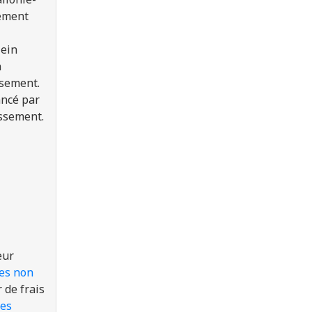
nement
lein
n
ssement.
ancé par
issement.
eur
es non
 de frais
des