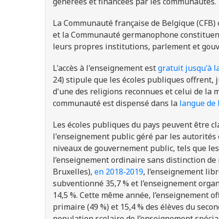
généré
e
s et financé
e
s par
les communautés
.
La
Communauté française de Belgique (CFB) o
et la Communauté germanophone
constituen
leurs propres institutions, parlement et go
L'accès à l'enseignement est
gratuit jusqu'à la
24)
stipule que l
es écoles publiques offrent, j
d'une des religions reconnues et celui de la
communauté est dispensé dans la
langue de
Les écoles publiques du pays peuvent être cl
l'enseignement public géré par les autorité
niveaux de gouvernement public, tels que les 
l’enseignement ordinaire sans distinction d
Bruxelles),
en 2018‑2019
, l’enseignement lib
subventionné 35,7 % et l’enseignement organi
14,5 %. Cette même année, l’enseignement offi
primaire (49 %) et 15,4 % des élèves du secon
population scolaire de l’enseignement spécia