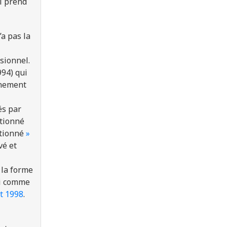
i prend
’a pas la
sionnel.
94) qui
ignement
és par
ntionné
ntionné
»
vé et
 la forme
ni comme
t 1998
.