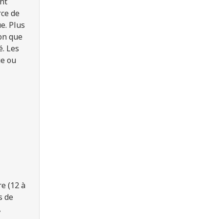
nt
rce de
e. Plus
ion que
é. Les
ue ou
re
(
12 à
s de
,