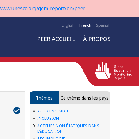
www.unesco.org/gem-report/en/peer
English
French
Spanish
PEER ACCUEIL
À PROPOS
Thèmes
Ce thème dans les pays
VUE D’ENSEMBLE
INCLUSION
ACTEURS NON ÉTATIQUES DANS
L’ÉDUCATION
TECHNOLOGIE