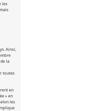
e les
 mais
ys. Ainsi,
nombre
 de la
r toutes
rent en
vée » en
selon les
implique