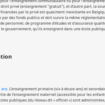
c (pour l'enseignement communautaire ou pour l'enseigneme
oit privé (enseignement "gratuit"), et d'autre part, la sou
s financées par le privé est quasiment inexistante en Belgiqu
cée par des fonds publics et doit suivre la même réglementat
 de personnel, de programme d'études et d'assurance qualit
 le gouvernement, qu'ils enseignent dans une école publiq
ation
8
ans
.
L’
enseignement primaire
(
six à douze ans
)
et secondai
tie de l’enseignement maternel (accessible pour les enfant
coles
publiques (du réseau
dit «
officiel
»
)
sont administrées