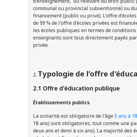
d'enseignement, ou relevant du droit publi
communal ou provincial subventionné) ou du dr
financement (public ou privé). L'offre d'école
de 99 % de l'offre d'écoles privées est finan
les écoles publiques en termes de conditions
enseignants sont tous directement payés par
privée.
Typologie de l'offre d'éduc
2.1 Offre d'éducation publique
Établissements publics
L
a scolarité
est
obligatoire de l'âge
5
ans à
1
18 ans
)
sont obligatoires
, tout comme une par
deux ans et demi à six
ans).
La majorité
des é