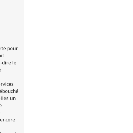
erté pour
it
-dire le
é
ervices
 débouché
elles un
e
é
 encore
r