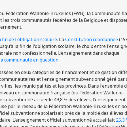
u Fédération Wallonie-Bruxelles (FWB),
la Communauté
fl
t l
es trois communautés fédérées de la
Belgique et dispose
uvernem
ent.
 fin de l'obligation scolaire
.
L
a
Constitution
coordonnée
(19
usqu'à la fin de l'obligation scolaire, le choix entre l'ensei
 morale non confessionnelle. L’enseignement dans chaque
 la communauté en question
.
assées en deux catégories de financement et de gestion diffé
s communautaires et l'enseignement subventionné géré par 
villes, les municipalités et les provinces. Dans l’ensemble 
e niveau en communauté française (ou Fédération Wallonie-
re subventionné accueille 49,8 % des élèves, l’enseignement o
sé par le réseau de la Fédération Wallonie-Bruxelles en ac
ciel subventionné scolarisait près de la moitié des élèves 
daire. L’enseignement officiel subventionné accueillait
25,3
lisé alors que l’enseignement du réseau de la Fédération Wa