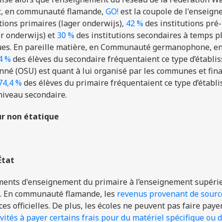
nt, en communauté flamande,
GO!
est la coupole de l'enseig
tions primaires (lager onderwijs),
42 %
des institutions pré-
er onderwijs) et
30 %
des institutions secondaires à temps p
iques. En pareille matière, en Communauté germanophone, e
4 %
des élèves du secondaire fréquentaient ce type d’établi
né (OSU) est quant à lui organisé par les communes et fin
74,4 %
des élèves du primaire fréquentaient ce type d’établ
niveau secondaire.
ur non étatique
État
ments d'enseignement du primaire à l’enseignement supéri
.
En communauté flamande, l
es
revenus provenant de sourc
es officielles. De plus, les écoles ne peuvent pas faire payer
vités à payer certains frais pour du matériel spécifique ou 