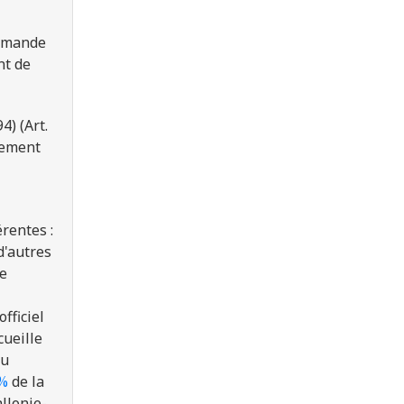
amande
nt de
94)
(Art.
gnement
rentes :
d'autres
de
fficiel
cueille
du
 %
de la
llonie-