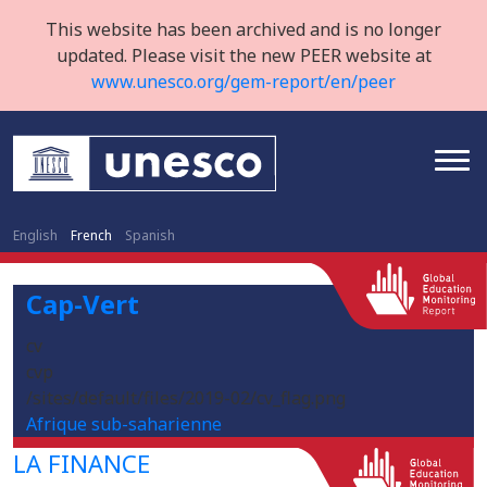
This website has been archived and is no longer
updated. Please visit the new PEER website at
www.unesco.org/gem-report/en/peer
English
French
Spanish
Cap-Vert
cv
cvp
/sites/default/files/2019-02/cv_flag.png
Afrique sub-saharienne
LA FINANCE