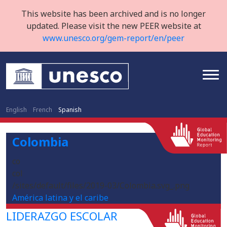
This website has been archived and is no longer
updated. Please visit the new PEER website at
www.unesco.org/gem-report/en/peer
English
French
Spanish
Colombia
co
col
/sites/default/files/2019-03/Colombia.svg_.png
América latina y el caribe
LIDERAZGO ESCOLAR