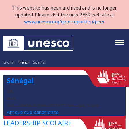
This website has been archived and is no longer
updated. Please visit the new PEER website at
www.unesco.org/gem-report/en/peer
English
French
Spanish
Sénégal
SN
SEN
/sites/default/files/2019-11/Senegal_0.png
Afrique sub-saharienne
LEADERSHIP SCOLAIRE