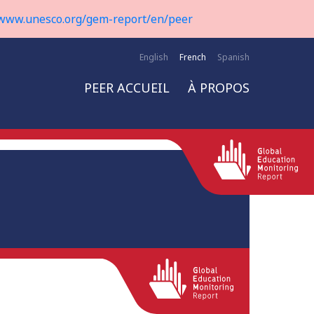
www.unesco.org/gem-report/en/peer
English
French
Spanish
PEER ACCUEIL
À PROPOS