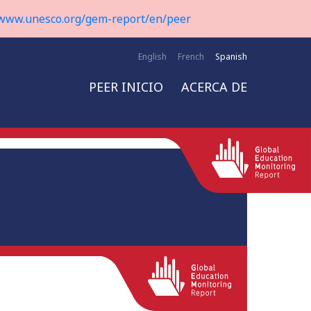
www.unesco.org/gem-report/en/peer
English
French
Spanish
PEER INICIO
ACERCA DE