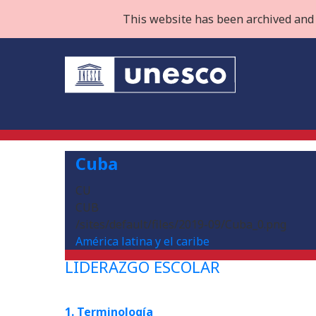
This website has been archived and 
Cuba
CU
CUB
/sites/default/files/2019-09/Cuba_0.png
América latina y el caribe
LIDERAZGO ESCOLAR
1. Terminología