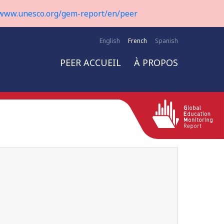
www.unesco.org/gem-report/en/peer
English
French
Spanish
PEER ACCUEIL
À PROPOS