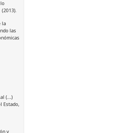
lo
1
(2013).
 la
ndo las
conómicas
l (….)
l Estado,
ión y