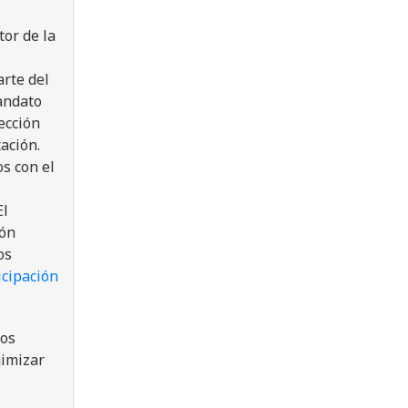
or de la
arte del
andato
ección
ación.
s con el
El
ión
os
icipación
los
nimizar