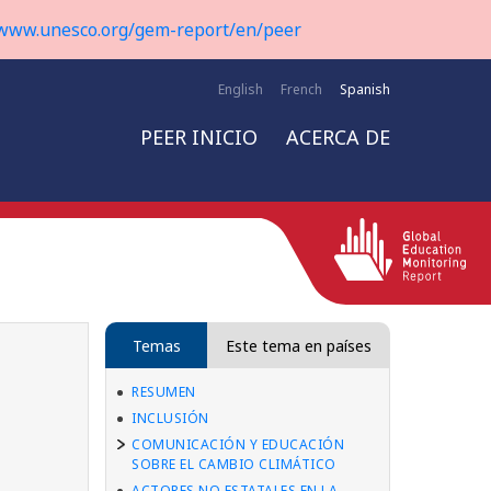
www.unesco.org/gem-report/en/peer
English
French
Spanish
PEER INICIO
ACERCA DE
Temas
Este tema en países
RESUMEN
INCLUSIÓN
COMUNICACIÓN Y EDUCACIÓN
SOBRE EL CAMBIO CLIMÁTICO
ACTORES NO ESTATALES EN LA