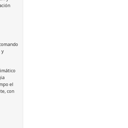
ación
 tomando
 y
limático
gia
empo el
te, con