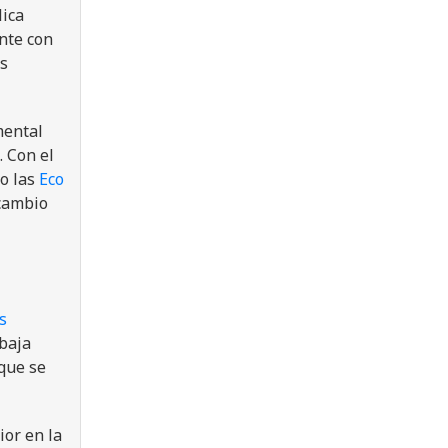
ica
nte con
os
mental
 Con el
mo las
Eco
 cambio
s
abaja
 que se
or en la