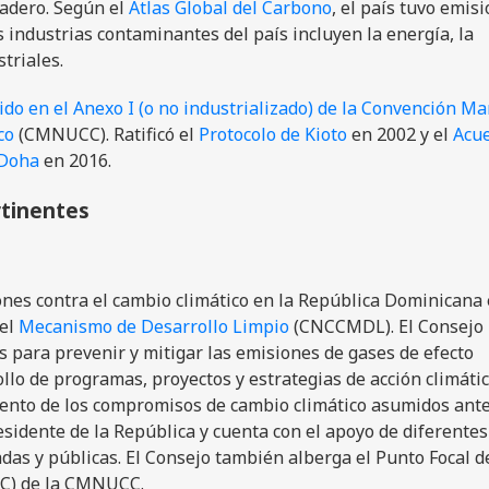
nadero. Según el
Atlas Global del Carbono
, el país tuvo emis
 industrias contaminantes del país incluyen la energía, la
striales.
ido en el Anexo I (o no industrializado) de la Convención Ma
co
(CMNUCC). Ratificó el
Protocolo de Kioto
en 2002 y el
Acu
 Doha
en 2016.
rtinentes
ones contra el cambio climático en la República Dominicana 
el
Mecanismo de Desarrollo Limpio
(CNCCMDL). El Consejo
s para prevenir y mitigar las emisiones de gases de efecto
lo de programas, proyectos y estrategias de acción climática
iento de los compromisos de cambio climático asumidos ante
sidente de la República y cuenta con el apoyo de diferentes
das y públicas. El Consejo también alberga el Punto Focal d
EC) de la CMNUCC.