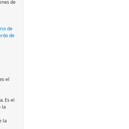
iones de
rco de
erdo de
es el
. Es el
 la
e la