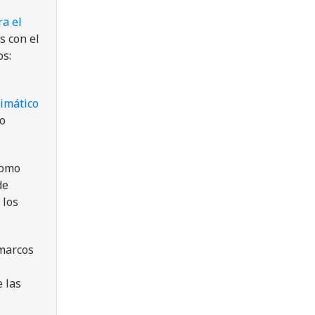
a el
s con el
os:
limático
co
como
de
 los
 marcos
 las